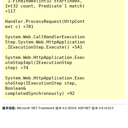
`1.FindIndex(Int32 startIndex, 
Int32 count, Predicate`1 match) 
+117

Handler.ProcessRequest(HttpCont
ext c) +781

System.Web.CallHandlerExecution
Step.System.Web.HttpApplication
.IExecutionStep.Execute() +541

System.Web.HttpApplication.Exec
uteStepImpl(IExecutionStep 
step) +74

System.Web.HttpApplication.Exec
uteStep(IExecutionStep step, 
Boolean& 
版本信息:
Microsoft .NET Framework 版本:4.0.30319; ASP.NET 版本:4.8.4110.0