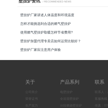
壁挂炉资讯
/ RECOMMENDED NEWS
壁挂炉厂家讲述人体温度和环境温度
怎样才能挑选到合适的燃气壁挂炉
使用燃气壁挂炉取暖怎样节省费用?
壁挂炉加盟代理专卖店如何运营比较好？
壁挂炉厂家应注意用户体验
关于
产品系列
联系
公司简介
电壁挂炉
联系人：高
荣誉证书
全浴混壁挂炉
客服热线：0
生产实力
分段燃烧壁挂炉
传真：076